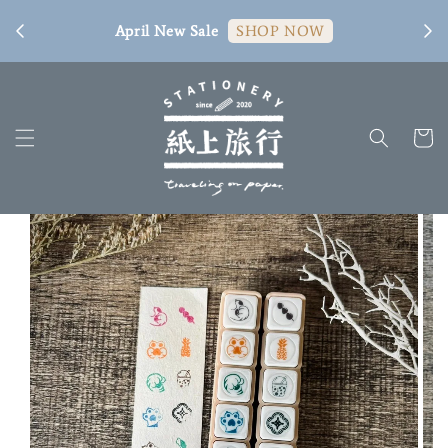
[ 臺
April New Sale
SHOP NOW