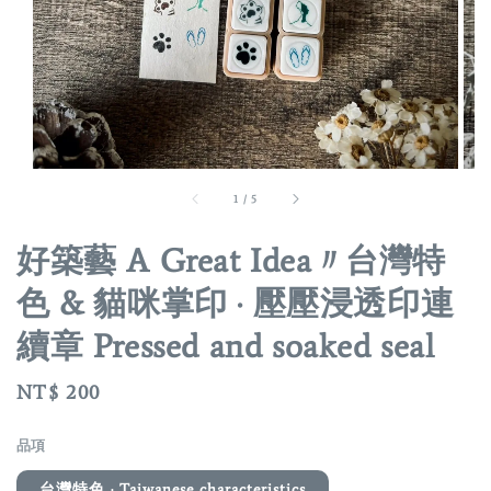
1
/
5
好築藝 A Great Idea〃台灣特
色 & 貓咪掌印 · 壓壓浸透印連
續章 Pressed and soaked seal
Regular
NT$ 200
price
品項
台灣特色 · Taiwanese characteristics