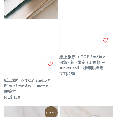
紙上旅行 ⟡ TOP Studio〃
散策 · 花 · 限定 / 3 種類 ─
sticker roll・標籤貼紙卷
Regular
NT$ 150
price
紙上旅行 ⟡ TOP Studio〃
Film of the day ─ memo・
便簽本
Regular
NT$ 150
price
⊹ NEW ⊹