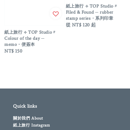
紙上旅行 ⟡ TOP Studio〃
Filed & Found ─ rubber
stamp series・系列印章
Regular
從
NT$ 120
起
price
紙上旅行 ⟡ TOP Studio〃
Colour of the day ─
memo・便簽本
Regular
NT$ 150
price
Quick links
關於我們 About
紙上旅行 Instagram