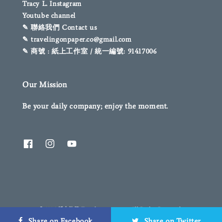
Tracy L. Instagram
Youtube channel
✎ 聯絡我們 Contact us
✎ travelingonpaper.co@gmail.com
✎ 商號 : 紙上工作室 / 統一編號: 91417006
Our Mission
Be your daily company; enjoy the moment.
© 2026 紙上旅行 Traveling on paper. All Rights Reserved.
Share on Facebook
Share on Twitter