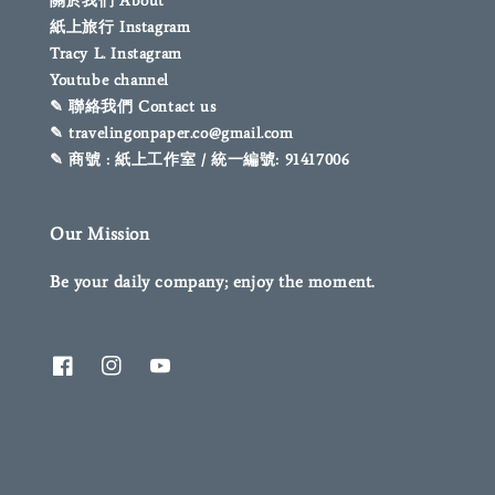
關於我們 About
紙上旅行 Instagram
Tracy L. Instagram
Youtube channel
✎ 聯絡我們 Contact us
✎ travelingonpaper.co@gmail.com
✎ 商號 : 紙上工作室 / 統一編號: 91417006
Our Mission
Be your daily company; enjoy the moment.