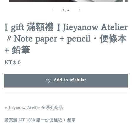
1
/
4
[ gift 滿額禮 ] Jieyanow Atelier
〃Note paper + pencil・便條本
+ 鉛筆
Regular
NT$ 0
price
Add to wishlist
⟡ Jieyanow Atelier 全系列商品
購買滿 NT 1000 贈一份便箋紙 + 鉛筆