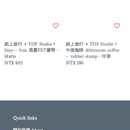
紙上旅行 ⟡ TOP Studio〃
紙上旅行 ⟡ TOP Studio〃
Stay ─ 5cm 透霧PET膠帶・
午後咖啡 Afternoon coffee
Matte
─ rubber stamp・印章
Regular
NT$ 405
Regular
NT$ 180
price
price
Quick links