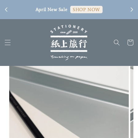
[ 臺
April New Sale
SHOP NOW