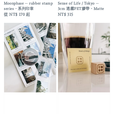
Moonphase ─ rubber stamp
Sense of Life / Tokyo ─
series・系列印章
3cm 透霧PET膠帶・Matte
Regular
從
NT$ 170
起
Regular
NT$ 315
price
price