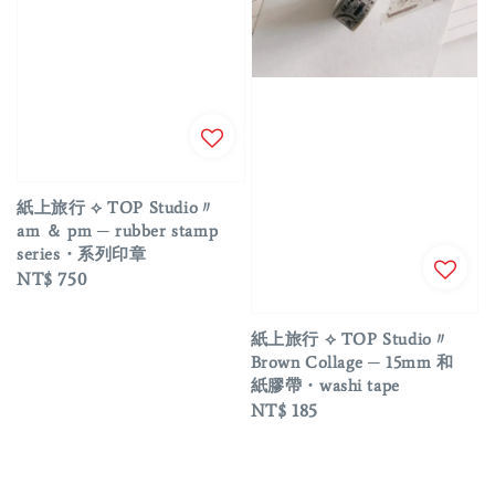
紙上旅行 ⟡ TOP Studio〃
am ＆ pm ─ rubber stamp
series・系列印章
Regular
NT$ 750
price
紙上旅行 ⟡ TOP Studio〃
Brown Collage ─ 15mm 和
紙膠帶・washi tape
Regular
NT$ 185
price