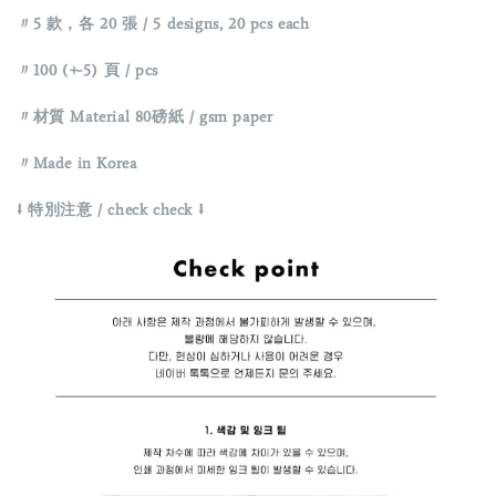
〃5 款，各 20 張 / 5 designs, 20 pcs each
〃
100 (+-5) 頁 / pcs
〃材質 Material 80磅紙 / gsm paper
〃Made in Korea
⭣ 特別注意 / check check ⭣