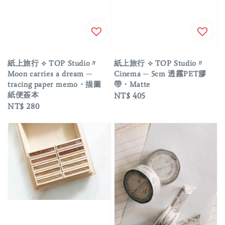
紙上旅行 ⟡ TOP Studio〃
紙上旅行 ⟡ TOP Studio〃
Moon carries a dream ─
Cinema ─ 5cm 透霧PET膠
tracing paper memo・描圖
帶・Matte
紙便簽本
Regular
NT$ 405
Regular
NT$ 280
price
price