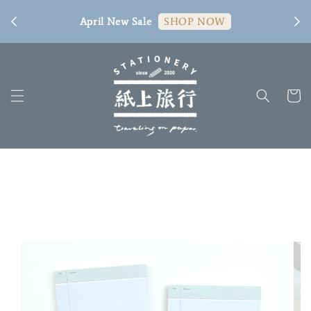
[ 臺
April New Sale
SHOP NOW