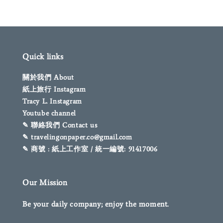
Quick links
關於我們 About
紙上旅行 Instagram
Tracy L. Instagram
Youtube channel
✎ 聯絡我們 Contact us
✎ travelingonpaper.co@gmail.com
✎ 商號 : 紙上工作室 / 統一編號: 91417006
Our Mission
Be your daily company; enjoy the moment.