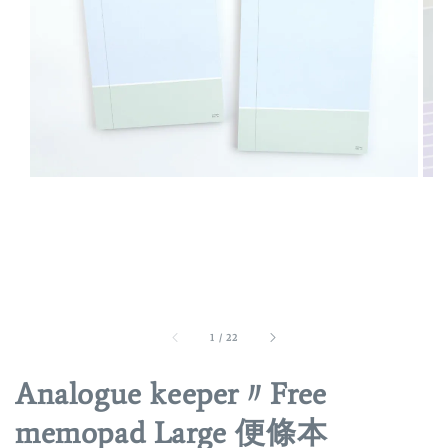
1
/
22
Analogue keeper〃Free
memopad Large 便條本