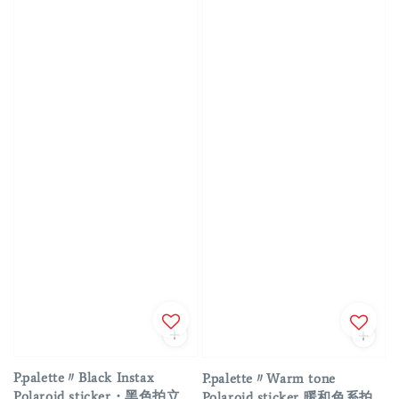
P.palette〃Black Instax
P.palette〃Warm tone
Polaroid sticker・黑色拍立
Polaroid sticker 暖和色系拍