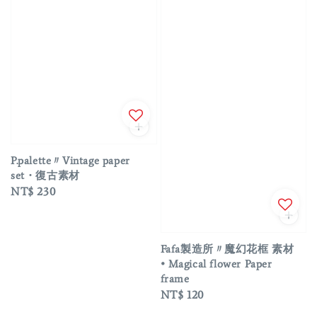
P.palette〃Vintage paper
set・復古素材
Regular
NT$ 230
price
Fafa製造所〃魔幻花框 素材
• Magical flower Paper
frame
Regular
NT$ 120
price