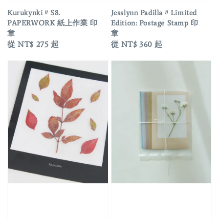
Jesslynn Padilla〃Limited
Kurukynki〃S8.
Edition: Postage Stamp 印
PAPERWORK 紙上作業 印
章
章
Regular
從
NT$ 360
起
Regular
從
NT$ 275
起
price
price