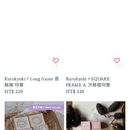
Kurukynki〃Long frame 長
Kurukynki〃SQUARE
框框 印章
FRAME A. 方框框印章
Regular
NT$ 220
Regular
NT$ 320
price
price
售完不補 / Won't restock