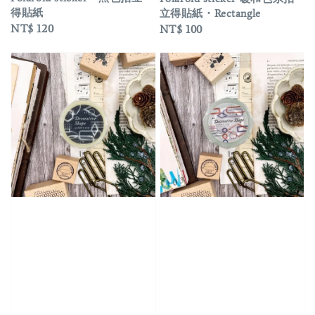
得貼紙
立得貼紙・Rectangle
Regular
NT$ 120
Regular
NT$ 100
price
price