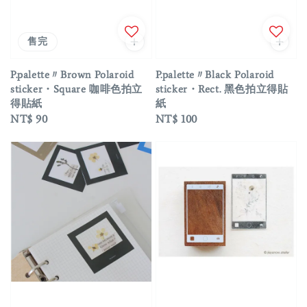
售完
P.palette〃Brown Polaroid
P.palette〃Black Polaroid
sticker・Square 咖啡色拍立
sticker・Rect. 黑色拍立得貼
得貼紙
紙
Regular
NT$ 90
Regular
NT$ 100
price
price