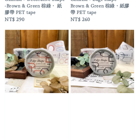
-Brown & Green 棕綠・ 紙
Brown & Green 棕綠・紙膠
膠帶 PET tape
帶 PET tape
Regular
NT$ 290
Regular
NT$ 260
price
price