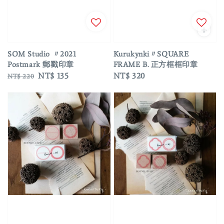
SOM Studio 〃2021
Kurukynki〃SQUARE
Postmark 郵戳印章
FRAME B. 正方框框印章
Regular
Sale
NT$ 135
Regular
NT$ 320
NT$ 220
price
price
price