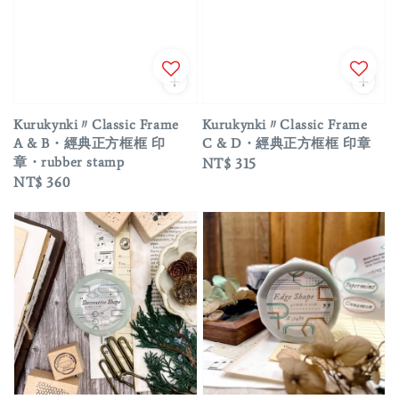
Kurukynki〃Classic Frame
Kurukynki〃Classic Frame
A & B・經典正方框框 印
C & D・經典正方框框 印章
章・rubber stamp
Regular
NT$ 315
Regular
NT$ 360
price
price