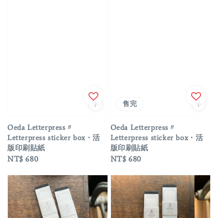
售完
Oeda Letterpress〃
Oeda Letterpress〃
Letterpress sticker box・活
Letterpress sticker box・活
版印刷貼紙
版印刷貼紙
Regular
NT$ 680
Regular
NT$ 680
price
price