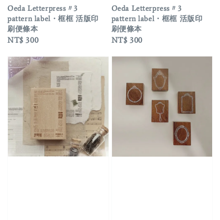
Oeda Letterpress〃3
Oeda Letterpress〃3
pattern label・框框 活版印
pattern label・框框 活版印
刷便條本
刷便條本
Regular
NT$ 300
Regular
NT$ 300
price
price