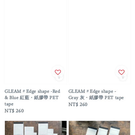
GLEAM〃Edge shape -Red
GLEAM〃Edge shape -
& Blue 紅藍・紙膠帶 PET
Gray 灰・紙膠帶 PET tape
tape
Regular
NT$ 260
Regular
NT$ 260
price
price