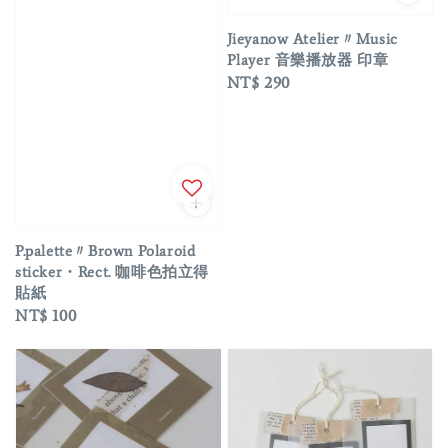
Jieyanow Atelier〃Music
Player 音樂播放器 印章
Regular
NT$ 290
price
P.palette〃Brown Polaroid
sticker・Rect. 咖啡色拍立得
貼紙
Regular
NT$ 100
price