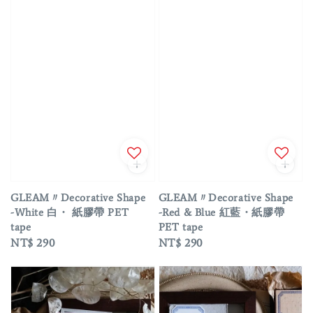
GLEAM〃Decorative Shape
GLEAM〃Decorative Shape
-White 白・ 紙膠帶 PET
-Red & Blue 紅藍・紙膠帶
tape
PET tape
Regular
NT$ 290
Regular
NT$ 290
price
price