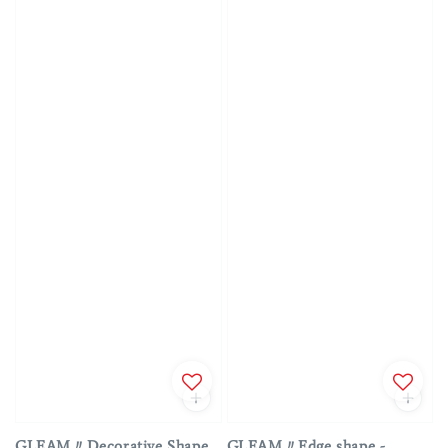
GLEAM〃Decorative Shape
GLEAM〃Edge shape -