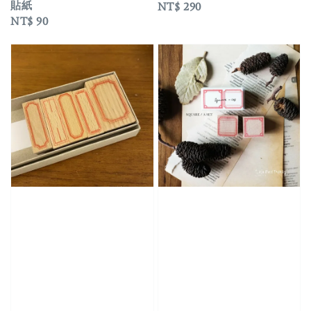
貼紙
Regular
NT$ 290
Regular
NT$ 90
price
price