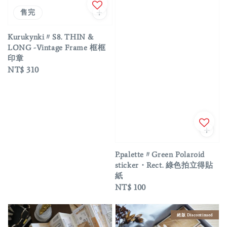
售完
Kurukynki〃S8. THIN &
LONG -Vintage Frame 框框
印章
Regular
NT$ 310
price
P.palette〃Green Polaroid
sticker・Rect. 綠色拍立得貼
紙
Regular
NT$ 100
price
絕版 Discontinued