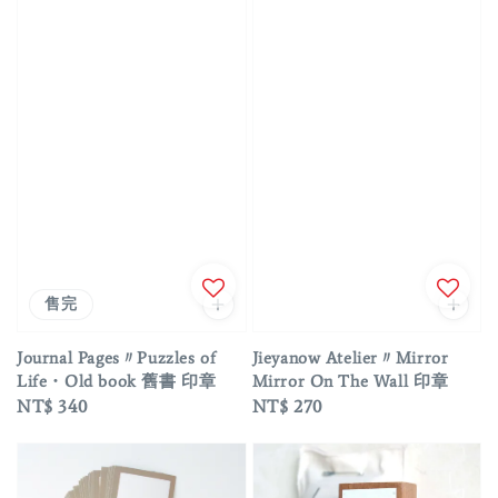
售完
Journal Pages〃Puzzles of
Jieyanow Atelier〃Mirror
Life・Old book 舊書 印章
Mirror On The Wall 印章
Regular
NT$ 340
Regular
NT$ 270
price
price