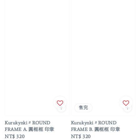
售完
Kurukynki〃ROUND
Kurukynki〃ROUND
FRAME A. 圓框框 印章
FRAME B. 圓框框 印章
Regular
NT$ 320
Regular
NT$ 320