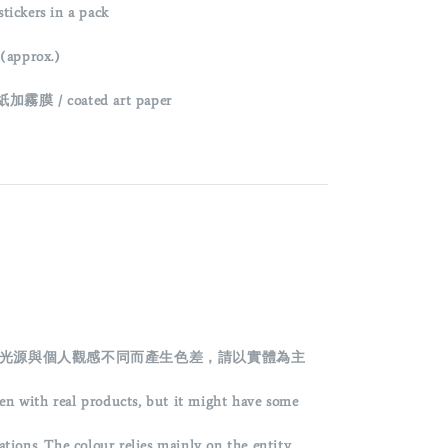
ckers in a pack
(
approx.)
加霧膜 / coated art paper
光源與個人觀感不同而產生色差，請以實體為主
en with real products, but it might have some
ons. The colour relies mainly on the entity.