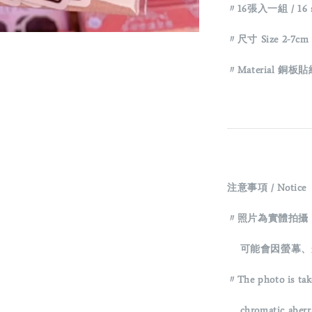
〃16張入一組 / 16 sti
〃
尺寸 Size 2-7cm 
〃
Material 銅板貼紙
注意事項 / Notice
〃照片為實體拍攝
可能會因螢幕、
〃The photo is tak
chromatic aberrati