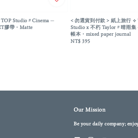
OP Studio〃Cinema ─
< 勿選貨到付款 > 紙上旅行 ⟡ 
ET膠帶・Matte
Studio x 不朽 Taylor〃晴雨
帳本・mixed paper journal
Regular
NT$ 395
price
Our Mission
Be your daily company; enjo