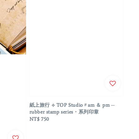
紙上旅行 ⟡ TOP Studio〃am ＆ pm ─
rubber stamp series・系列印章
Regular
NT$ 750
price