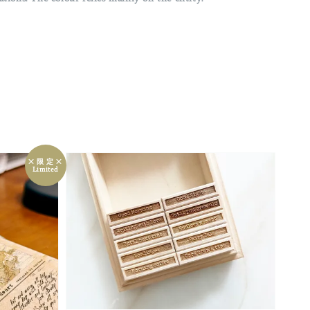
྾ 限 定 ྾
Limited