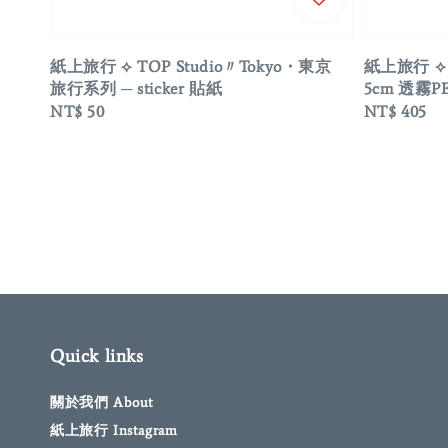
紙上旅行 ⟡ TOP Studio〃Tokyo・東京
紙上旅行 ⟡ T
旅行系列 ─ sticker 貼紙
5cm 透霧P
Regular
NT$ 50
Regular
NT$ 405
price
price
Quick links
關於我們 About
紙上旅行 Instagram