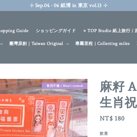
April New Sale
SHOP NOW
hopping Guide
ショッピングガイド
⟡ TOP Studio 紙上旅行 /
臺灣原創｜Taiwan Original
專屬里程 | Collecting miles
麻籽 
售完不補 / Won't restock
生肖祝
Regular
NT$ 180
price
數量