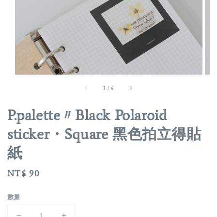
1
/
6
P.palette〃Black Polaroid
sticker・Square 黑色拍立得貼
紙
Regular
NT$ 90
price
數量