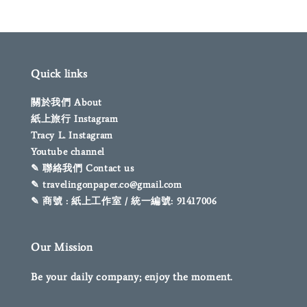
Quick links
關於我們 About
紙上旅行 Instagram
Tracy L. Instagram
Youtube channel
✎ 聯絡我們 Contact us
✎ travelingonpaper.co@gmail.com
✎ 商號 : 紙上工作室 / 統一編號: 91417006
Our Mission
Be your daily company; enjoy the moment.