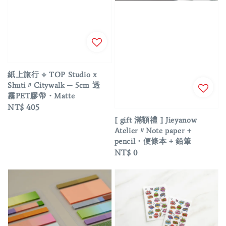
紙上旅行 ⟡ TOP Studio x
Shuti〃Citywalk ─ 5cm 透
霧PET膠帶・Matte
Regular
NT$ 405
price
[ gift 滿額禮 ] Jieyanow
Atelier〃Note paper +
pencil・便條本 + 鉛筆
Regular
NT$ 0
price