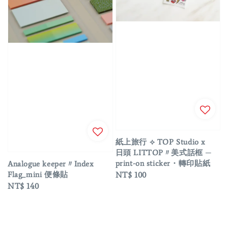
紙上旅行 ⟡ TOP Studio x
日頭 LITTOP〃美式話框 ─
print-on sticker・轉印貼紙
Analogue keeper〃Index
Flag_mini 便條貼
Regular
NT$ 100
Regular
NT$ 140
price
price