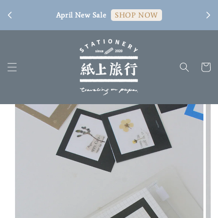
[ 臺
April New Sale
SHOP NOW