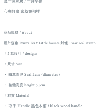
是一個歸屬 / 一份幸福
心在何處 家就在那裡
.
商品規格
/ About
屋外森集 Penny Fei〃Little houses 封蠟
・wax seal stamp
/ designs
〃2 款設計
〃
尺寸 Size
Seal 2cm (diameter)
・
蠟章直徑
・
整體高度 height 5.5cm
〃材質
Material
取手 Handle 黑色木柄 / black wood handle
・