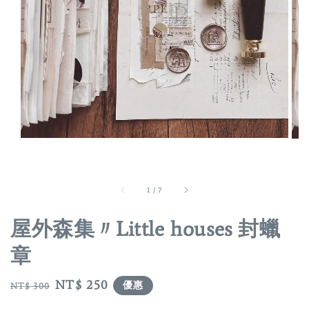
1
/
7
屋外森集〃Little houses 封蠟
章
Regular
Sale
NT$ 250
優惠
NT$ 300
price
price