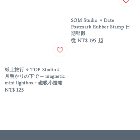
SOM Studio 〃Date
Postmark Rubber Stamp 日
期郵戳
Regular
從
NT$ 195
起
price
紙上旅行 ⟡ TOP Studio〃
月明かりの下で ─ magnetic
mini lightbox・磁吸小燈箱
Regular
NT$ 125
price