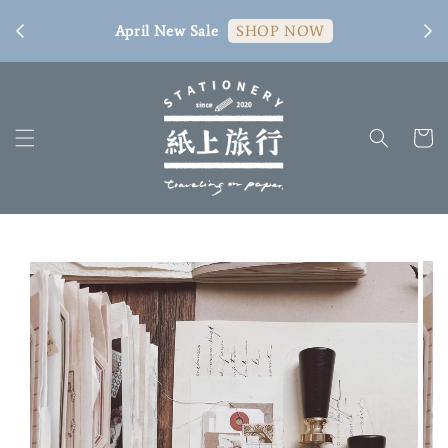
[ 臺
April New Sale
SHOP NOW