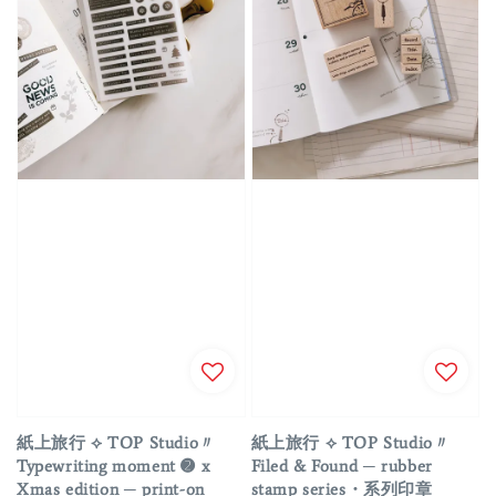
紙上旅行 ⟡ TOP Studio〃
紙上旅行 ⟡ TOP Studio〃
Typewriting moment ➋ x
Filed & Found ─ rubber
Xmas edition ─ print-on
stamp series・系列印章