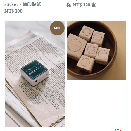
sticker・轉印貼紙
Regular
從
NT$ 120
起
Regular
NT$ 100
price
price
⊹ NEW ⊹