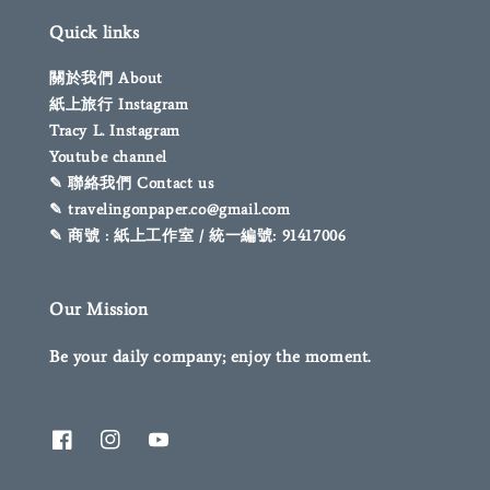
Quick links
關於我們 About
紙上旅行 Instagram
Tracy L. Instagram
Youtube channel
✎ 聯絡我們 Contact us
✎ travelingonpaper.co@gmail.com
✎ 商號 : 紙上工作室 / 統一編號: 91417006
Our Mission
Be your daily company; enjoy the moment.