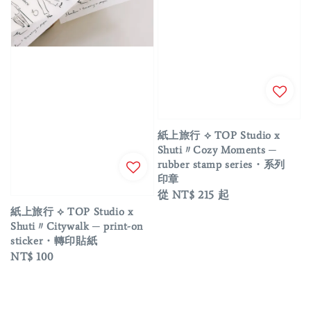
紙上旅行 ⟡ TOP Studio x
Shuti〃Cozy Moments ─
rubber stamp series・系列
印章
Regular
從
NT$ 215
起
price
紙上旅行 ⟡ TOP Studio x
Shuti〃Citywalk ─ print-on
sticker・轉印貼紙
Regular
NT$ 100
price