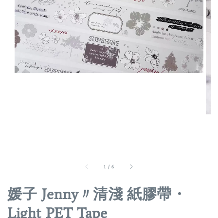
1
/
6
媛子 Jenny〃清淺 紙膠帶・
Light PET Tape