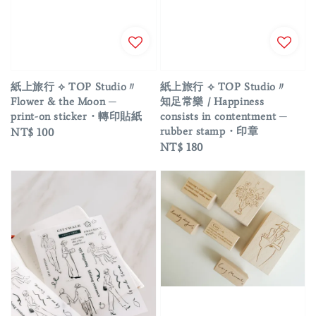
紙上旅行 ⟡ TOP Studio〃
紙上旅行 ⟡ TOP Studio〃
Flower & the Moon ─
知足常樂 / Happiness
print-on sticker・轉印貼紙
consists in contentment ─
rubber stamp・印章
Regular
NT$ 100
Regular
NT$ 180
price
price