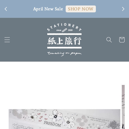
[ 臺
April New Sale
SHOP NOW