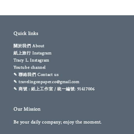
Quick links
關於我們 About
紙上旅行 Instagram
Tracy L. Instagram
Youtube channel
✎ 聯絡我們 Contact us
✎ travelingonpaper.co@gmail.com
✎ 商號 : 紙上工作室 / 統一編號: 91417006
Our Mission
Be your daily company; enjoy the moment.