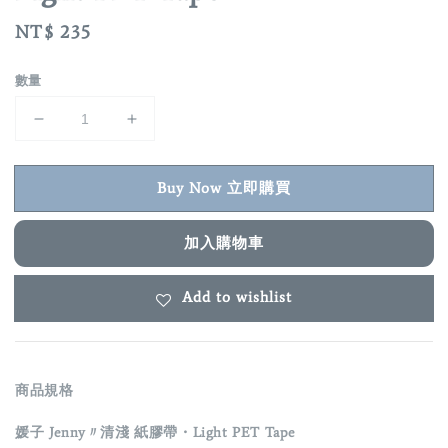
Regular
NT$ 235
price
數量
Buy Now 立即購買
加入購物車
Add to wishlist
商品規格
媛子 Jenny〃清淺 紙膠帶・Light PET Tape