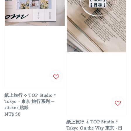
紙上旅行 ⟡ TOP Studio〃
Tokyo・東京 旅行系列 ─
sticker 貼紙
Regular
NT$ 50
price
紙上旅行 ⟡ TOP Studio〃
Tokyo On the Way 東京 · 日