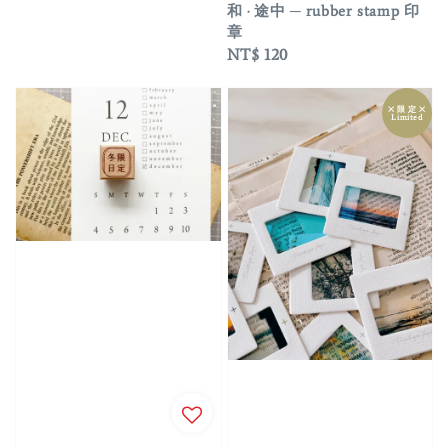
和 · 途中 ─ rubber stamp 印
章
Regular
NT$ 120
price
྾ 限 定 ྾
Limited