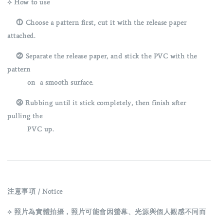
⟡ How to use
⓵ Choose a pattern first, cut it with the release paper
attached.
⓶ Separate the release paper, and stick the PVC with the
pattern
on a smooth surface.
⓷
Rubbing until it stick completely, then finish after
pulling the
PVC up.
注意事項 / Notice
⟡ 照片為實體拍攝，照片可能會因螢幕、光源與個人觀感不同而