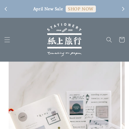
[ 臺
April New Sale
SHOP NOW