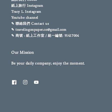
紙上旅行 Instagram
Tracy L. Instagram
Youtube channel
✎ 聯絡我們 Contact us
✎ travelingonpaper.co@gmail.com
✎ 商號 : 紙上工作室 / 統一編號: 91417006
Our Mission
Be your daily company; enjoy the moment.