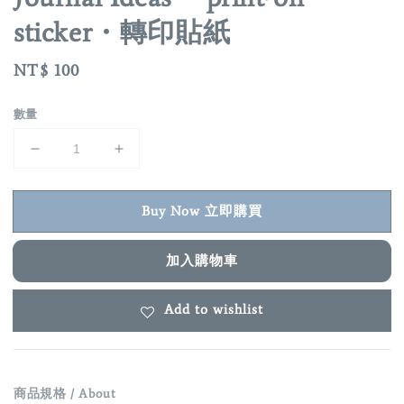
sticker・轉印貼紙
Regular
NT$ 100
price
數量
Buy Now 立即購買
加入購物車
Add to wishlist
商品規格 / About