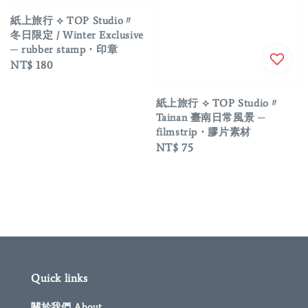
紙上旅行 ⟡ TOP Studio〃
冬日限定 / Winter Exclusive
─ rubber stamp・印章
Regular
NT$ 180
price
紙上旅行 ⟡ TOP Studio〃
Tainan 臺南日常風景 ─
filmstrip・膠片素材
Regular
NT$ 75
price
Quick links
關於我們 About