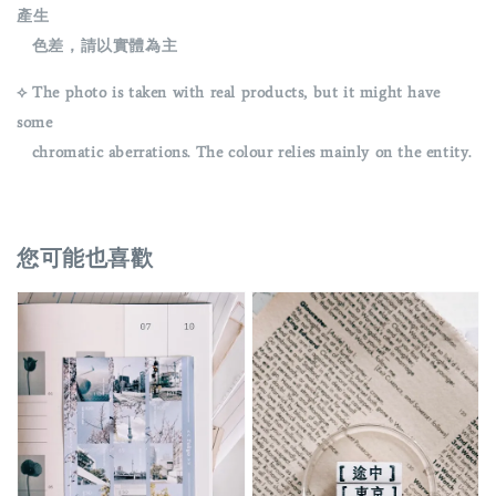
產生
色差，請以實體為主
⟡ The photo is taken with real products, but it might have
some
chromatic aberrations. The colour relies mainly on the entity.
您可能也喜歡