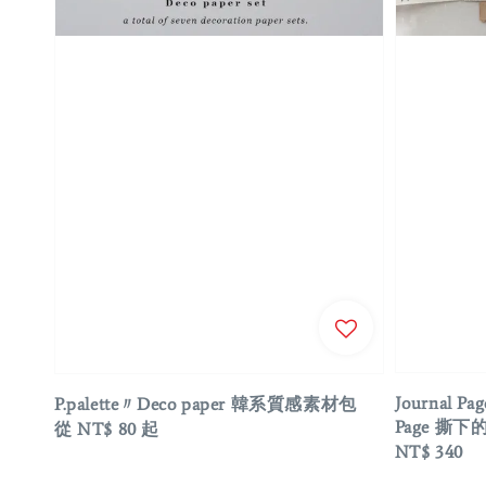
Journal Pa
P.palette〃Deco paper 韓系質感素材包
Page 撕
Regular
從
NT$ 80
起
Regular
NT$ 340
price
price