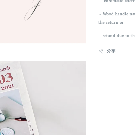
chromatic aberrati
〃Wood handle natu
the return or
refund due to thi
分享