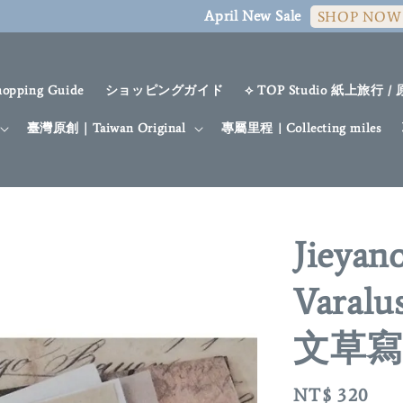
April New Sale
SHOP NOW
hopping Guide
ショッピングガイド
⟡ TOP Studio 紙上旅行 /
臺灣原創｜Taiwan Original
專屬里程 | Collecting miles
Jieyan
Varalu
文草寫
Regular
NT$ 320