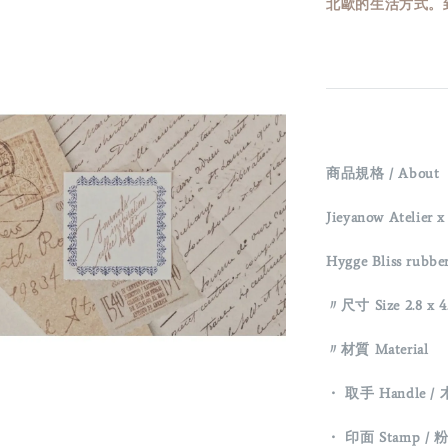
北歐的生活方式。到
商品規格 / Abou
Jieyanow Atelier 
Hygge Bliss
rubbe
〃尺寸 Size 2.8 x 4
〃材質 Material
・
取手 Handle /
・
印面 Stamp / 粉