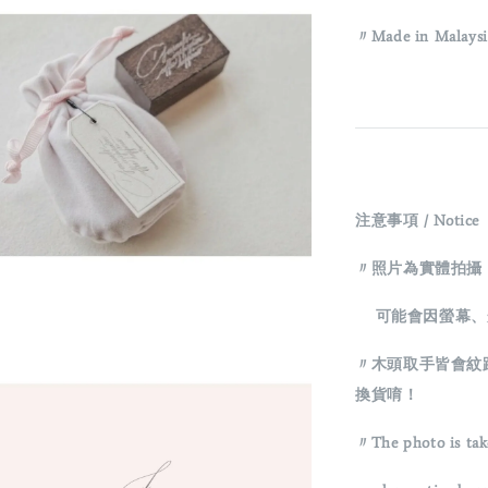
〃Made in Malaysi
注意事項 / Notice
〃照片為實體拍攝
可能會因螢幕、
〃木頭取手皆會紋
換貨唷！
〃The photo is tak