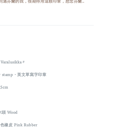
過芬蘭的我，很期待用這顆印章，想念芬蘭...
t
x Varalusikka〃
r stamp
・
英文草寫字
印章
.5cm
 木頭 Wood
色橡皮 Pink Rubber