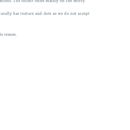
ons. The colour relies mainly on the entity.
rally has texture and dots so we do not accept
s reason.