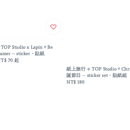
OP Studio x Lapin〃Be
reamer ─ sticker・貼紙
T$ 70
起
e
紙上旅行 ⟡ TOP Studio〃Chri
誕節日 ─ sticker set・貼紙組
Regular
NT$ 180
price