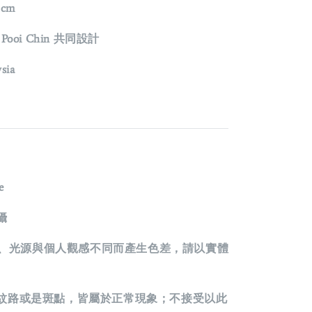
3cm
x Pooi Chin 共同設計
sia
e
攝
光源與個人觀感不同而產生色差，請以實體
紋路或是斑點，皆屬於正常現象；不接受以此