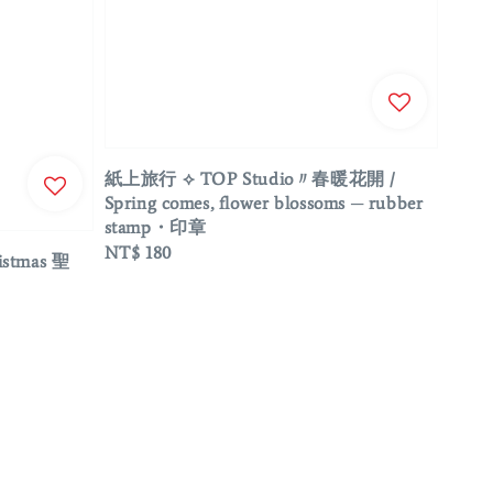
紙上旅行 ⟡ TOP Studio〃春暖花開 /
Spring comes, flower blossoms ─ rubber
stamp・印章
Regular
NT$ 180
stmas 聖
price