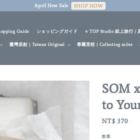
April New Sale
SHOP NOW
hopping Guide
ショッピングガイド
⟡ TOP Studio 紙上旅行 /
臺灣原創｜Taiwan Original
專屬里程 | Collecting miles
SOM x
to You
Regular
NT$ 370
price
數量