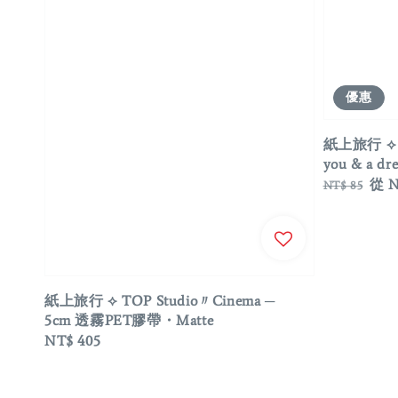
優惠
紙上旅行 ⟡ T
you & a d
Regular
Sale
從
N
NT$ 85
price
pric
紙上旅行 ⟡ TOP Studio〃Cinema ─
5cm 透霧PET膠帶・Matte
Regular
NT$ 405
price