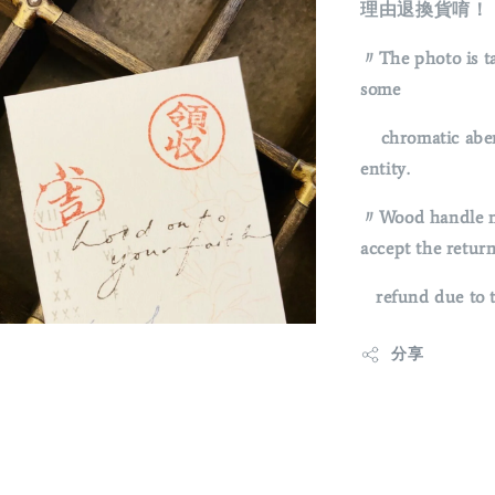
理由退換貨唷！
〃The photo is ta
some
chromatic aberra
entity.
〃Wood handle na
accept the return
refund due to t
分享