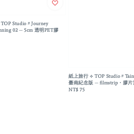
OP Studio〃Journey
inning 02 ─ 5cm 透明PET膠
紙上旅行 ⟡ TOP Studio〃Tainan
臺南紀念版 ─ filmstrip・膠
Regular
NT$ 75
price