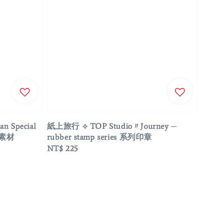
 Special
紙上旅行 ⟡ TOP Studio〃Journey ─
片素材
rubber stamp series 系列印章
Regular
NT$ 225
price