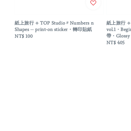
紙上旅行 ⟡ TOP Studio〃Numbers n
紙上旅行 ⟡ T
Shapes ─ print-on sticker・轉印貼紙
vol.1・Beg
帶・Glossy
Regular
NT$ 100
Regular
NT$ 405
price
price