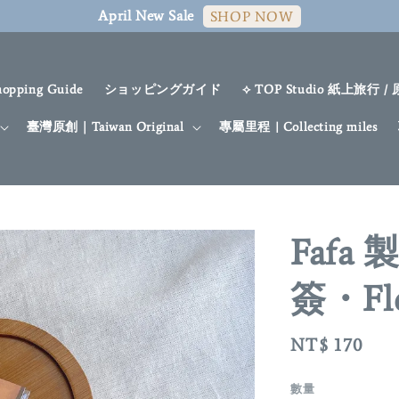
April New Sale
SHOP NOW
hopping Guide
ショッピングガイド
⟡ TOP Studio 紙上旅行 /
臺灣原創｜Taiwan Original
專屬里程 | Collecting miles
Fafa
簽・Flo
Regular
NT$ 170
price
數量