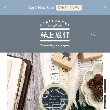
[ 臺
April New Sale
SHOP NOW