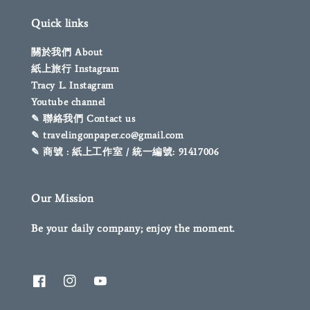
Quick links
關於我們 About
紙上旅行 Instagram
Tracy L. Instagram
Youtube channel
✎ 聯絡我們 Contact us
✎ travelingonpaper.co@gmail.com
✎ 商號 : 紙上工作室 / 統一編號: 91417006
Our Mission
Be your daily company; enjoy the moment.