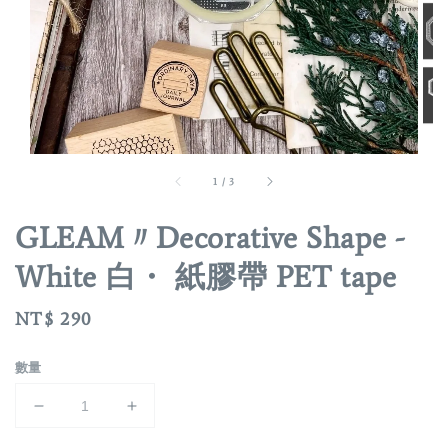
1
/
3
GLEAM〃Decorative Shape -
White 白・ 紙膠帶 PET tape
Regular
NT$ 290
price
數量