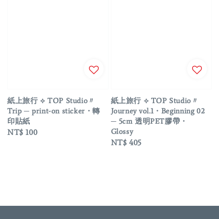
紙上旅行 ⟡ TOP Studio〃
紙上旅行 ⟡ TOP Studio〃
Trip ─ print-on sticker・轉
Journey vol.1・Beginning 02
印貼紙
─ 5cm 透明PET膠帶・
Glossy
Regular
NT$ 100
Regular
NT$ 405
price
price