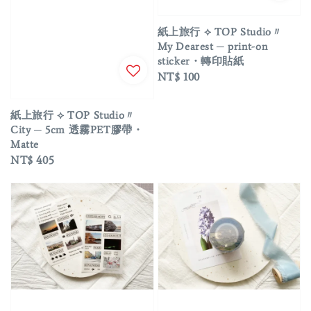
紙上旅行 ⟡ TOP Studio〃
My Dearest ─ print-on
sticker・轉印貼紙
Regular
NT$ 100
price
紙上旅行 ⟡ TOP Studio〃
City ─ 5cm 透霧PET膠帶・
Matte
Regular
NT$ 405
price