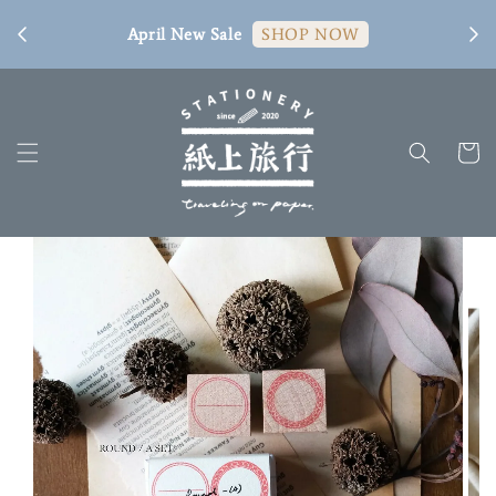
[ 臺
April New Sale
SHOP NOW