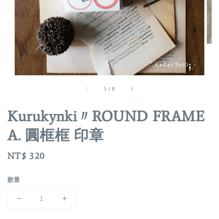
1
/
8
Kurukynki〃ROUND FRAME
A. 圓框框 印章
Regular
NT$ 320
price
數量