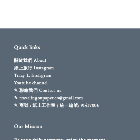
Quick links
關於我們 About
紙上旅行 Instagram
Tracy L. Instagram
Youtube channel
✎ 聯絡我們 Contact us
✎ travelingonpaper.co@gmail.com
✎ 商號 : 紙上工作室 / 統一編號: 91417006
Our Mission