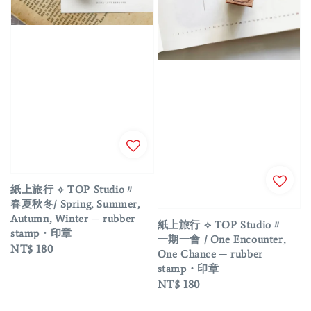
紙上旅行 ⟡ TOP Studio〃
春夏秋冬/ Spring, Summer,
Autumn, Winter ─ rubber
紙上旅行 ⟡ TOP Studio〃
stamp・印章
一期一會 / One Encounter,
Regular
NT$ 180
One Chance ─ rubber
price
stamp・印章
Regular
NT$ 180
price