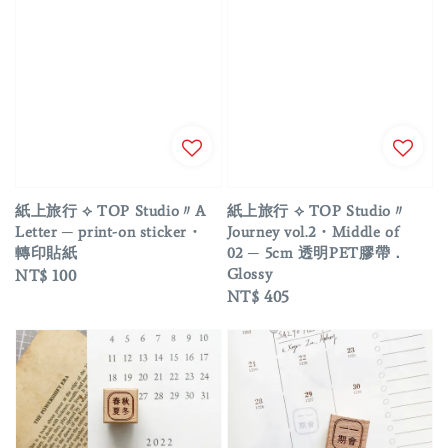
紙上旅行 ⟡ TOP Studio〃A
紙上旅行 ⟡ TOP Studio〃
Letter ─ print-on sticker・
Journey vol.2・Middle of
轉印貼紙
02 ─ 5cm 透明PET膠帶．
Glossy
Regular
NT$ 100
Regular
NT$ 405
price
price