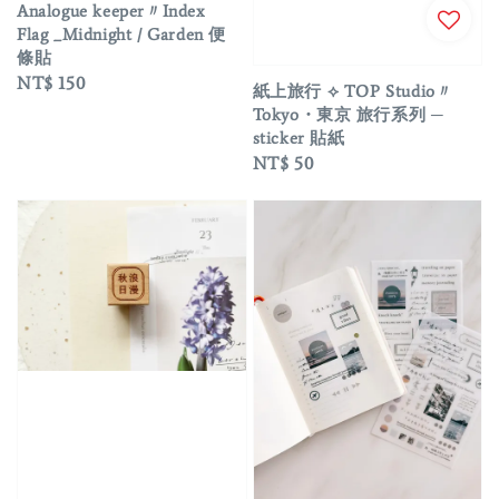
Analogue keeper〃Index
Flag _Midnight / Garden 便
條貼
Regular
NT$ 150
紙上旅行 ⟡ TOP Studio〃
price
Tokyo・東京 旅行系列 ─
sticker 貼紙
Regular
NT$ 50
price