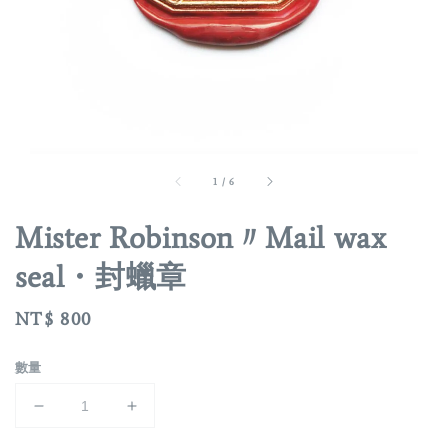
1
/
6
Mister Robinson〃Mail wax
seal・封蠟章
Regular
NT$ 800
price
數量