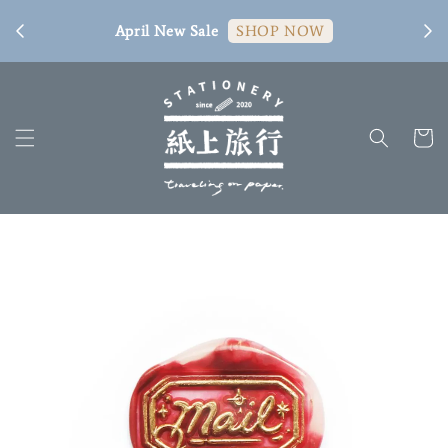
[ 臺
April New Sale
SHOP NOW