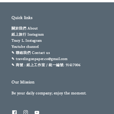
Quick links
關於我們 About
紙上旅行 Instagram
Tracy L. Instagram
Youtube channel
✎ 聯絡我們 Contact us
✎ travelingonpaper.co@gmail.com
✎ 商號 : 紙上工作室 / 統一編號: 91417006
Our Mission
Be your daily company; enjoy the moment.