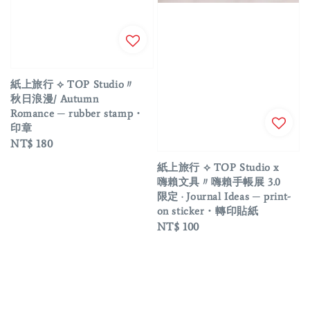
紙上旅行 ⟡ TOP Studio〃
秋日浪漫/ Autumn
Romance ─ rubber stamp・
印章
Regular
NT$ 180
price
紙上旅行 ⟡ TOP Studio x
嗨賴文具〃嗨賴手帳展 3.0
限定 · Journal Ideas ─ print-
on sticker・轉印貼紙
Regular
NT$ 100
price