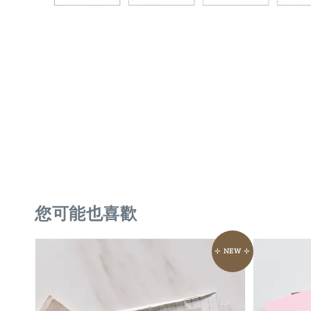
您可能也喜歡
⊹ NEW ⊹