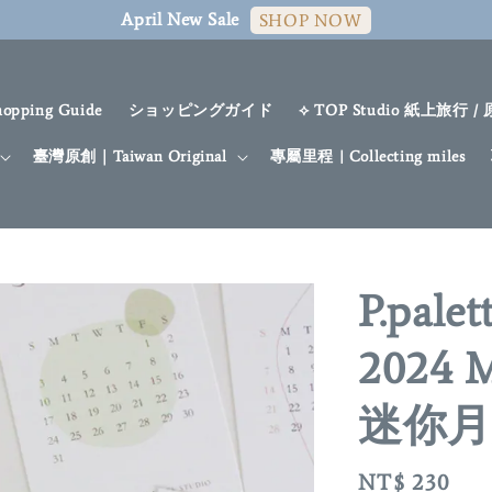
April New Sale
SHOP NOW
hopping Guide
ショッピングガイド
⟡ TOP Studio 紙上旅行 /
臺灣原創｜Taiwan Original
專屬里程 | Collecting miles
P.pal
2024 M
迷你月
Regular
NT$ 230