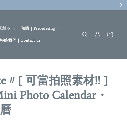
 原創 ⟡
預購｜Preordering
聯絡我們｜Contact us
ette〃[ 可當拍照素材!! ]
ini Photo Calendar・
曆