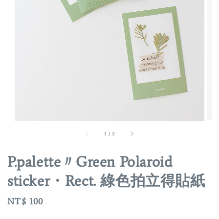
1
/
2
P.palette〃Green Polaroid
sticker・Rect. 綠色拍立得貼紙
Regular
NT$ 100
price