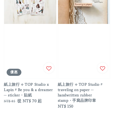
優惠
紙上旅行 ⟡ TOP Studio x
紙上旅行 ⟡ TOP Studio〃
Lapin〃Be you & a dreamer
traveling on paper ─
─ sticker・貼紙
handwritten rubber
stamp・手寫品牌印章
Regular
Sale
從
NT$ 70
起
NT$ 85
Regular
NT$ 150
price
price
price