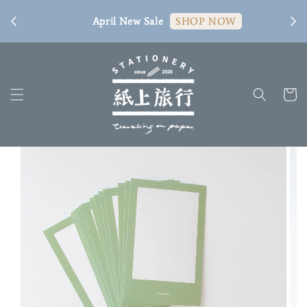
[ 臺
April New Sale
SHOP NOW