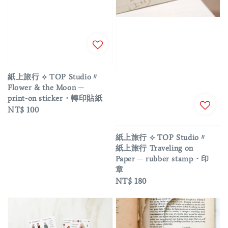
紙上旅行 ⟡ TOP Studio〃
Flower & the Moon ─
print-on sticker・轉印貼紙
Regular
NT$ 100
price
紙上旅行 ⟡ TOP Studio〃
紙上旅行 Traveling on
Paper ─ rubber stamp・印
章
Regular
NT$ 180
price