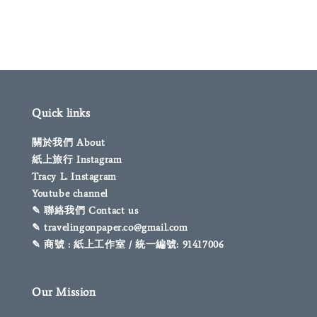
Quick links
關於我們 About
紙上旅行 Instagram
Tracy L. Instagram
Youtube channel
✎ 聯絡我們 Contact us
✎ travelingonpaper.co@gmail.com
✎ 商號 : 紙上工作室 / 統一編號: 91417006
Our Mission