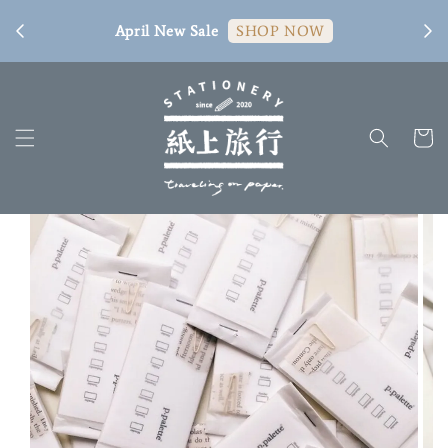
[ 臺
April New Sale
SHOP NOW