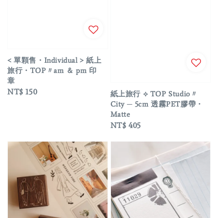
< 單顆售・Individual > 紙上
旅行・TOP〃am ＆ pm 印
章
Regular
NT$ 150
紙上旅行 ⟡ TOP Studio〃
price
City ─ 5cm 透霧PET膠帶・
Matte
Regular
NT$ 405
price