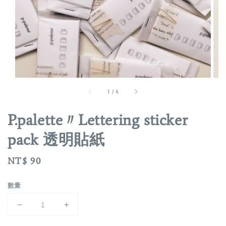
1
/
4
P.palette〃Lettering sticker
pack 透明貼紙
Regular
NT$ 90
price
數量