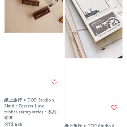
紙上旅行 ⟡ TOP Studio x
Shuti〃Forever Love ─
rubber stamp series・系列
印章
Regular
NT$ 680
紙上旅行 ⟡ TOP Studio〃