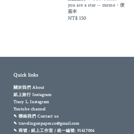
price
you are a star ─ memo・便
簽本
Regular
NT$ 150
price
Quick links
關於我們 About
紙上旅行 Instagram
Tracy L. Instagram
Youtube channel
✎ 聯絡我們 Contact us
✎ travelingonpaper.co@gmail.com
✎ 商號 : 紙上工作室 / 統一編號: 91417006