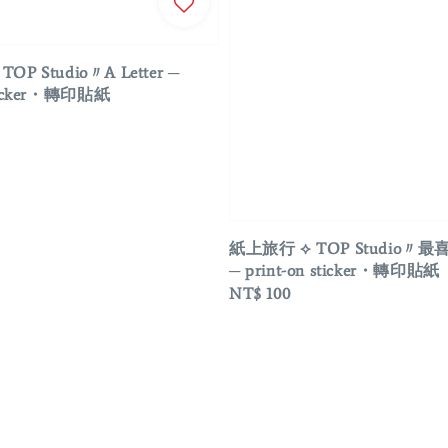
OP Studio〃A Letter ─
sticker・轉印貼紙
紙上旅行 ⟡ TOP Studio〃
─ print-on sticker・轉印貼紙
Regular
NT$ 100
price