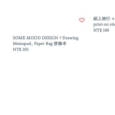
紙上旅行 ⟡ T
print-on 
Regular
NT$ 100
price
SOME MOOD DESIGN〃Drawing
Memopad_ Paper Bag 便條本
Regular
NT$ 105
price