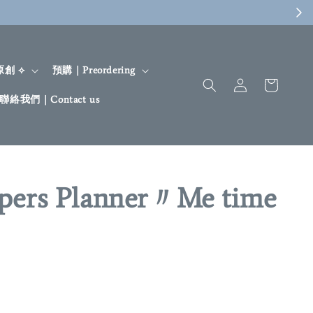
 原創 ⟡
預購｜Preordering
聯絡我們｜Contact us
pers Planner〃Me time