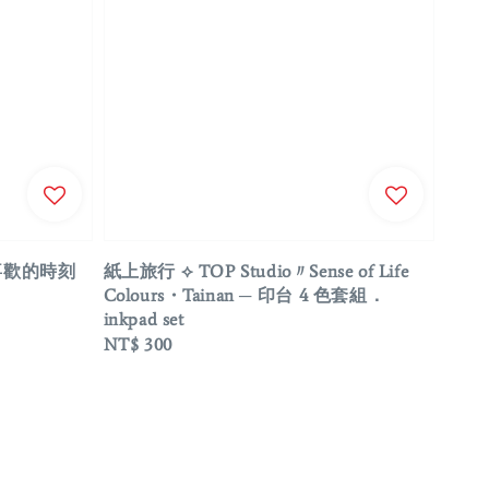
最喜歡的時刻
紙上旅行 ⟡ TOP Studio〃Sense of Life
Colours・Tainan ─ 印台 4 色套組．
inkpad set
Regular
NT$ 300
price