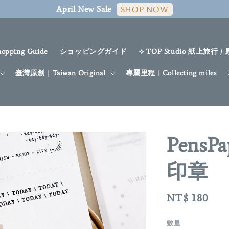
April New Sale
SHOP NOW
hopping Guide
ショッピングガイド
⟡ TOP Studio 紙上旅行 /
臺灣原創｜Taiwan Original
專屬里程 | Collecting miles
PensPa
印章
Regular
NT$ 180
price
數量