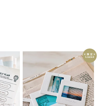
྾ 限 定 ྾
Limited