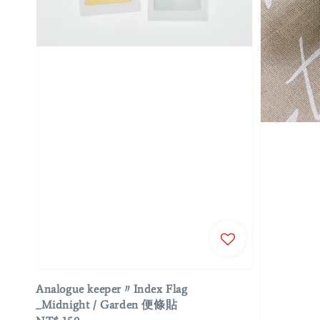
Analogue keeper〃Index Flag
_Midnight / Garden 便條貼