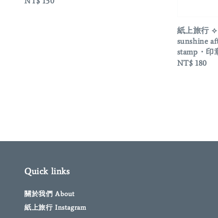
Regular
NT$ 150
price
紙上旅行 ⟡ 
sunshine af
stamp・印
Regular
NT$ 180
price
Quick links
關於我們 About
紙上旅行 Instagram