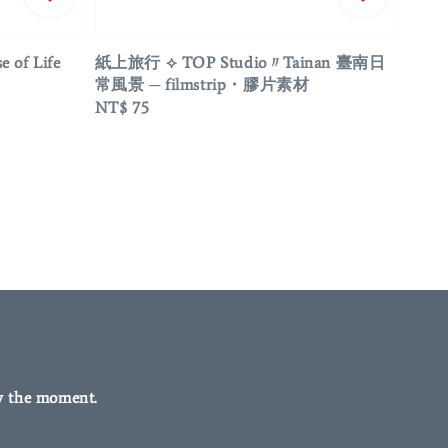
of Life
紙上旅行 ⟡ TOP Studio〃Tainan 臺南日
常風景 ─ filmstrip・膠片素材
Regular
NT$ 75
price
y the moment.