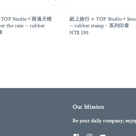
TOP Studio〃雨過天晴
紙上旅行 ⟡ TOP Studio〃Sense 
ter the rain ─ rubber
─ rubber stamp・系列印章
章
Regular
NT$ 190
price
Our Mission
Be your daily company; enjo