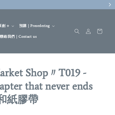
 原創 ⟡
預購｜Preordering
聯絡我們｜Contact us
arket Shop〃T019 -
apter that never ends
i 和紙膠帶