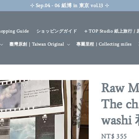
April New Sale
SHOP NOW
hopping Guide
ショッピングガイド
⟡ TOP Studio 紙上旅行 /
臺灣原創｜Taiwan Original
專屬里程 | Collecting miles
Raw M
The ch
wash
Regular
NT$ 355