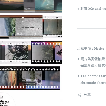
⟡ 材質 Material w
注意事項 / Notice
⟡ 照片為實體拍
光源與個人觀感
⟡ The photo is tak
chromatic aberrati
分享