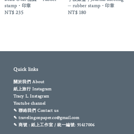
stamp・印章
─ rubber stamp・印章
Regular
NT$ 235
Regular
NT$ 180
price
price
Quick links
關於我們 About
紙上旅行 Instagram
Tracy L. Instagram
Youtube channel
✎ 聯絡我們 Contact us
✎ travelingonpaper.co@gmail.com
✎ 商號 : 紙上工作室 / 統一編號: 91417006