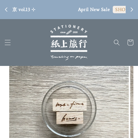
[ 臺
April New Sale
SHOP NOW