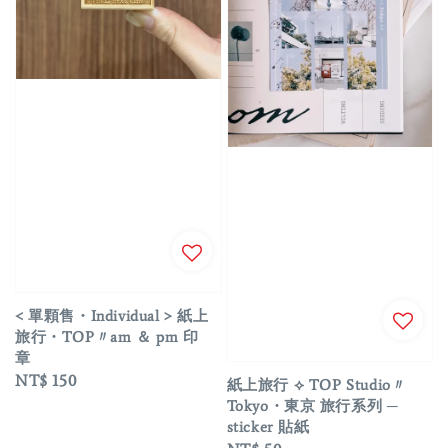
< 單顆售・Individual > 紙上
旅行・TOP〃am ＆ pm 印
章
Regular
NT$ 150
紙上旅行 ⟡ TOP Studio〃
price
Tokyo・東京 旅行系列 ─
sticker 貼紙