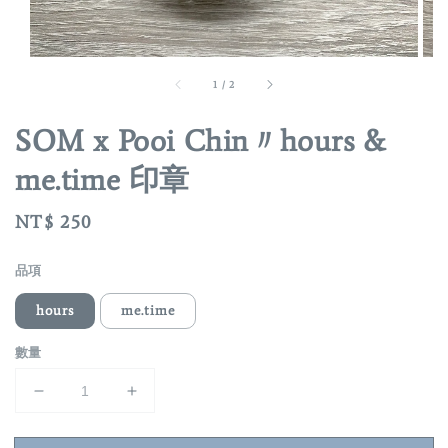
1
/
2
SOM x Pooi Chin〃hours &
me.time 印章
Regular
NT$ 250
price
品項
hours
me.time
數量