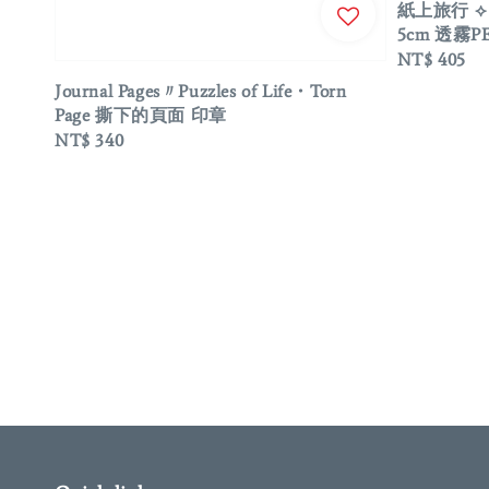
紙上旅行 ⟡ T
5cm 透霧P
Regular
NT$ 405
price
Journal Pages〃Puzzles of Life・Torn
Page 撕下的頁面 印章
Regular
NT$ 340
price