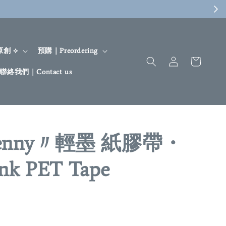
 原創 ⟡
預購｜Preordering
聯絡我們｜Contact us
enny〃輕墨 紙膠帶・
Ink PET Tape