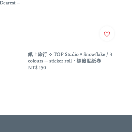
earest ─
紙上旅行 ⟡ TOP Studio〃Snowflake / 3
colours ─ sticker roll・標籤貼紙卷
Regular
NT$ 150
price