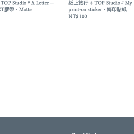
OP Studio〃A Letter ─
紙上旅行 ⟡ TOP Studio〃My D
ET膠帶・Matte
print-on sticker・轉印貼紙
Regular
NT$ 100
price