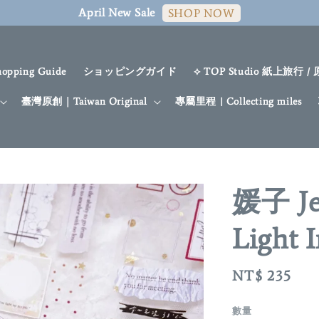
April New Sale
SHOP NOW
hopping Guide
ショッピングガイド
⟡ TOP Studio 紙上旅行 /
臺灣原創｜Taiwan Original
專屬里程 | Collecting miles
媛子 J
Light 
Regular
NT$ 235
price
數量