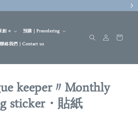
 原創 ⟡
預購｜Preordering
聯絡我們｜Contact us
gue keeper〃Monthly
ing sticker・貼紙