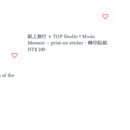
紙上旅行 ⟡ TOP Studio〃Music
Moment ─ print-on sticker・轉印貼紙
Regular
NT$ 100
price
of the