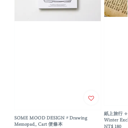
紙上旅行 ⟡ 
SOME MOOD DESIGN〃Drawing
Winter Ex
Memopad_ Cart 便條本
Regular
NT$ 180