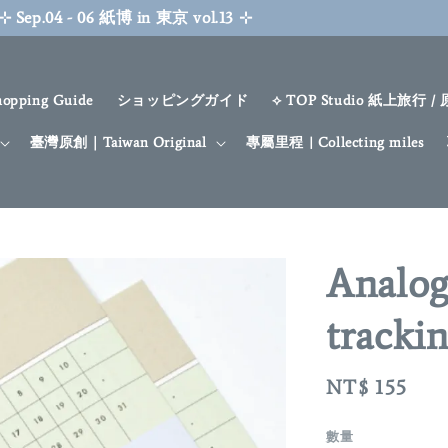
April New Sale
SHOP NOW
hopping Guide
ショッピングガイド
⟡ TOP Studio 紙上旅行 /
臺灣原創｜Taiwan Original
專屬里程 | Collecting miles
Analo
track
Regular
NT$ 155
price
數量