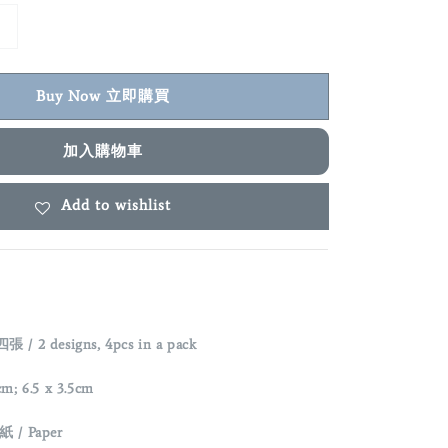
Buy Now 立即購買
加入購物車
Add to wishlist
2 designs, 4pcs in a pack
m; 6.5 x 3.5cm
紙 / Paper