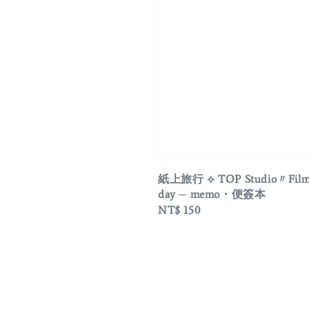
紙上旅行 ⟡ TOP Studio〃Film 
day ─ memo・便簽本
Regular
NT$ 150
price