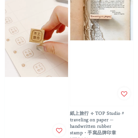
紙上旅行 ⟡ TOP Studio〃
traveling on paper ─
handwritten rubber
stamp・手寫品牌印章