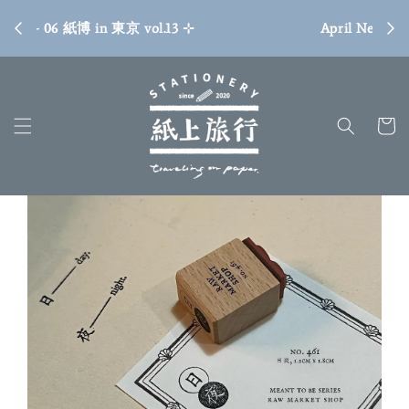
[ 臺
April New Sale
SHOP NOW