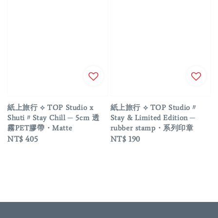
紙上旅行 ⟡ TOP Studio x
紙上旅行 ⟡ TOP Studio〃
Shuti〃Stay Chill ─ 5cm 透
Stay & Limited Edition ─
霧PET膠帶・Matte
rubber stamp・系列印章
Regular
NT$ 405
Regular
NT$ 190
price
price