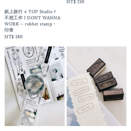
Regular
NT$ 150
price
紙上旅行 ⟡ TOP Studio〃
不想工作 I DONT WANNA
WORK ─ rubber stamp・
印章
Regular
NT$ 180
price