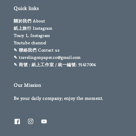
Quick links
關於我們 About
紙上旅行 Instagram
Tracy L. Instagram
Youtube channel
✎ 聯絡我們 Contact us
✎ travelingonpaper.co@gmail.com
✎ 商號 : 紙上工作室 / 統一編號: 91417006
Our Mission
Be your daily company; enjoy the moment.